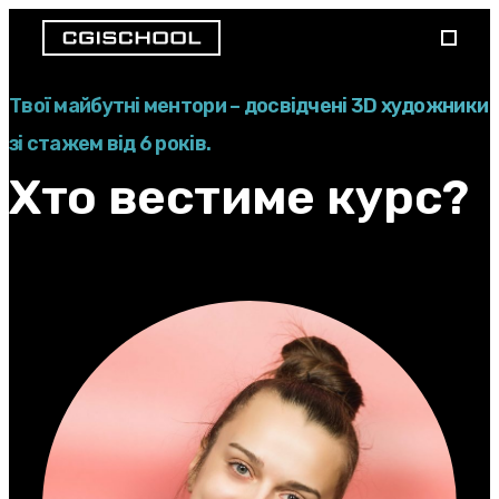
Твої майбутні ментори – досвідчені 3D художники
зі стажем від 6 років.
Хто вестиме курс?