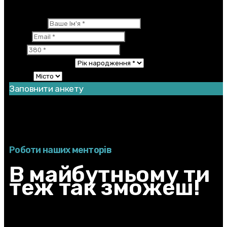
×
Ваше Ім'я
Email
380
Рік народження
Місто
Заповнити анкету
Дякуємо за реєстрацію! Залишився ще один крок.
You should enable JavaScript to use this form.
Роботи наших менторів
В майбутньому ти
теж так зможеш!