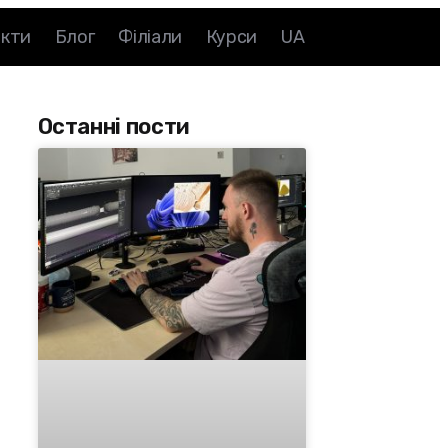
акти
Блог
Філіали
Курси
UA
Останні пости