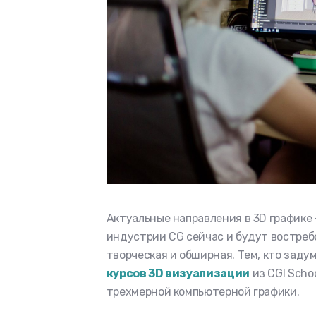
Актуальные направления в 3D графике
индустрии CG сейчас и будут востребо
творческая и обширная. Тем, кто заду
курсов 3D визуализации
из CGI Scho
трехмерной компьютерной графики.