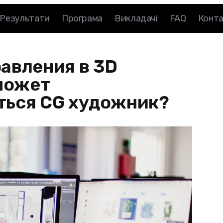
Результати
Програма
Викладачі
FAQ
Конт
авления в 3D
 может
ться CG художник?