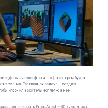
ние (фоны, ландшафты и т. п.), в котором будет
льтфильма. Его главная задача — создать
бы игрок или зритель мог легко в нее
язана деятельность Props Artist — 3D художника,