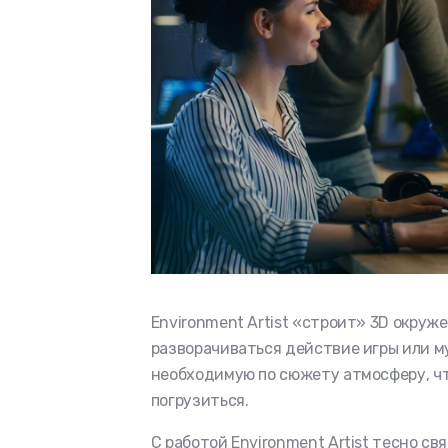
Environment Artist «строит» 3D окруже
разворачиваться действие игры или му
необходимую по сюжету атмосферу, что
погрузиться.
С работой Environment Artist тесно св