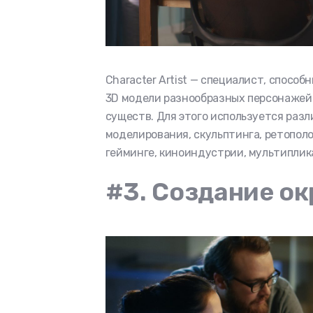
Character Artist — специалист, спосо
3D модели разнообразных персонажей
существ. Для этого используется разл
моделирования, скульптинга, ретополо
гейминге, киноиндустрии, мультиплика
#3. Создание о