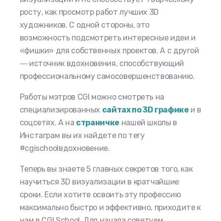
росту, как просмотр работ лучших 3D
художников.
С одной
стороны, это
возможность подсмотреть интересные идеи и
«фишки» для собственных проектов. А с другой
― источник вдохновения, способствующий
профессиональному самосовершенствованию.
Работы мэтров CGI можно смотреть на
специализированных
сайтах по 3D графике
и в
соцсетях. А на
страничке
нашей школы в
Инстаграм вы их найдете по тегу
#cgischoolвдохновение.
Теперь вы знаете 5 главных секретов того,
как
научиться 3D визуализации
в кратчайшие
сроки. Если хотите освоить эту профессию
максимально быстро и эффективно, приходите к
нам в CGI School. Для начала советуем