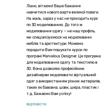
Ліано, вітаємо! Ваше бажання
навчитися нового варте великої поваги.
На жаль, зараз у нас не проходить курс
по 3D моделюванню. До того ж
моделювання одягу — не наш профіль,
ми спеціалізуємося на моделюванні
меблів та архітектури. Можемо
порадити Вам пошукати курси по
програмі Marvelous Designer. Це програма
для моделювання одягу та текстилю в
3D. Вона дозволяє професійним
дизайнерам моделювати віртуальний
одяг з використанням різних матеріалів,
таких як бавовна, шовк, шкіра, пластик і
т.д. Бажаємо Вам успіху!
відповісти