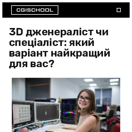
3D дженераліст чи
спеціаліст: який
варіант найкращий
для вас?