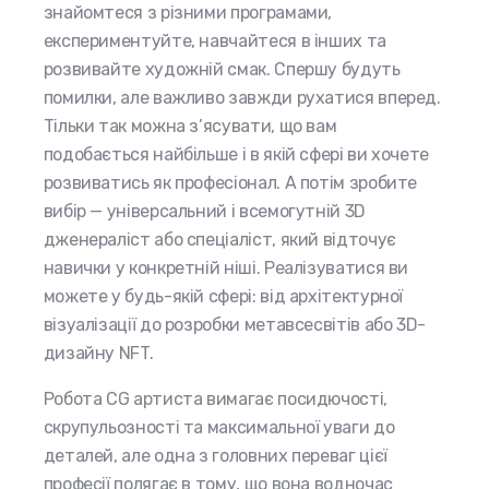
знайомтеся з різними програмами,
експериментуйте, навчайтеся в інших та
розвивайте художній смак. Спершу будуть
помилки, але важливо завжди рухатися вперед.
Тільки так можна з’ясувати, що вам
подобається найбільше і в якій сфері ви хочете
розвиватись як професіонал. А потім зробите
вибір — універсальний і всемогутній 3D
дженераліст або спеціаліст, який відточує
навички у конкретній ніші. Реалізуватися ви
можете у будь-якій сфері: від архітектурної
візуалізації до розробки метавсесвітів або 3D-
дизайну NFT.
Робота CG артиста вимагає посидючості,
скрупульозності та максимальної уваги до
деталей, але одна з головних переваг цієї
професії полягає в тому, що вона водночас