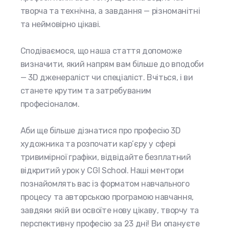
творча та технічна, а завдання — різноманітні
та неймовірно цікаві.
Сподіваємося, що наша стаття допоможе
визначити, який напрям вам більше до вподоби
— 3D дженераліст чи спеціаліст. Вчіться, і ви
станете крутим та затребуваним
професіоналом.
Аби ще більше дізнатися про професію 3D
художника та розпочати кар’єру у сфері
тривимірної графіки, відвідайте безплатний
відкритий урок у CGI School. Наші ментори
познайомлять вас із форматом навчального
процесу та авторською програмою навчання,
завдяки якій ви освоїте нову цікаву, творчу та
перспективну професію за 23 дні! Ви опануєте