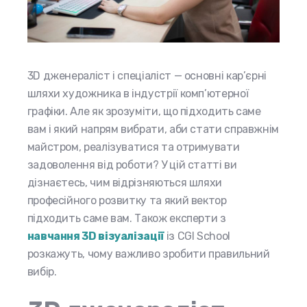
3D дженераліст і спеціаліст — основні кар’єрні
шляхи художника в індустрії комп’ютерної
графіки. Але як зрозуміти, що підходить саме
вам і який напрям вибрати, аби стати справжнім
майстром, реалізуватися та отримувати
задоволення від роботи? У цій статті ви
дізнаєтесь, чим відрізняються шляхи
професійного розвитку та який вектор
підходить саме вам. Також експерти з
навчання 3D візуалізації
із CGI School
розкажуть, чому важливо зробити правильний
вибір.