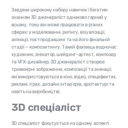
Завдяки широкому набору навичок і багатим
знанням 3D дженераліст однаково гарний у
всьому, тому він може працювати в різних
сферах: у моделюванні, ригінгу, візуалізації,
анімації, постпродакшені та на його фінальній
стадії — композитингу. Такий фахівець водночас
художник, аніматор, шейдинг-артист, композер
та VFX-дизайнер. 3D дженераліст створює
тривимірні зображення, композиції та анімації,
які використовуються в кіно, відео, спецефектах,
рекламі, іграх, дизайні інтер’єрів, архітектурі та
навіть на виробництві.
3D спеціаліст
3D спеціаліст фокусується на одному аспекті