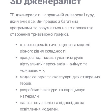
3D дженераліст
3D дженераліст — справжній універсал і гуру,
який вміє все. Він працює з багатьма
програмами та розуміється на всіх аспектах
створення тривимірної графіки:
створює реалістичні сцени та моделі
різного рівня складності;
працює над налаштуванням рухів
віртуальних персонажів — анімує та
«оживляє» їх;
моделює одяг та аксесуари для створених
героїв;
розробляє текстури та опрацьовує
матеріали;
налаштовує колір та відповідає за
освітлення моделей.