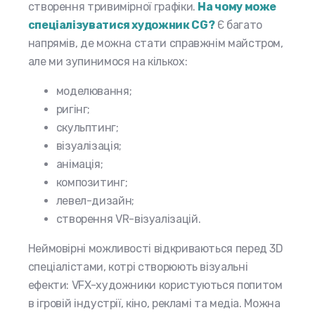
створення тривимірної графіки.
На чому може
спеціалізуватися художник CG?
Є багато
напрямів, де можна стати справжнім майстром,
але ми зупинимося на кількох:
моделювання;
ригінг;
скульптинг;
візуалізація;
анімація;
композитинг;
левел-дизайн;
створення VR-візуалізацій.
Неймовірні можливості відкриваються перед 3D
спеціалістами, котрі створюють візуальні
ефекти: VFX-художники користуються попитом
в ігровій індустрії, кіно, рекламі та медіа. Можна