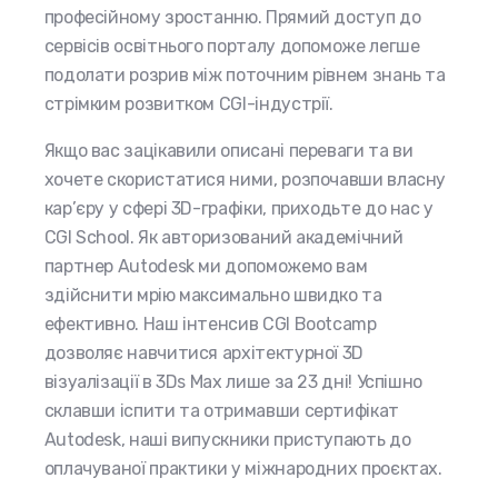
професійному зростанню. Прямий доступ до
сервісів освітнього порталу допоможе легше
подолати розрив між поточним рівнем знань та
стрімким розвитком CGI-індустрії.
Якщо вас зацікавили описані переваги та ви
хочете скористатися ними, розпочавши власну
кар’єру у сфері 3D-графіки, приходьте до нас у
CGI School. Як авторизований академічний
партнер Autodesk ми допоможемо вам
здійснити мрію максимально швидко та
ефективно. Наш інтенсив CGI Bootcamp
дозволяє навчитися архітектурної 3D
візуалізації в 3Ds Max лише за 23 дні! Успішно
склавши іспити та отримавши сертифікат
Autodesk, наші випускники приступають до
оплачуваної практики у міжнародних проєктах.