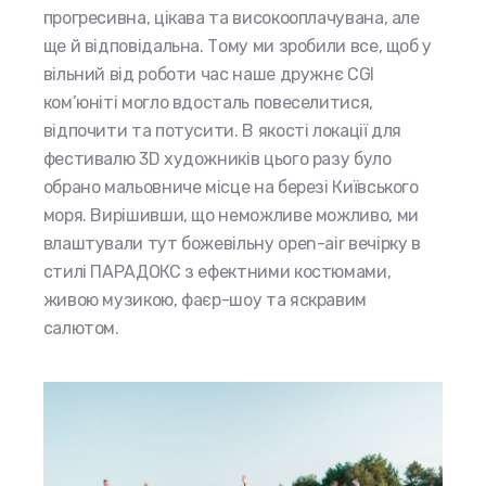
прогресивна, цікава та високооплачувана, але
ще й відповідальна. Тому ми зробили все, щоб у
вільний від роботи час наше дружнє CGI
ком’юніті могло вдосталь повеселитися,
відпочити та потусити. В якості локації для
фестивалю 3D художників цього разу було
обрано мальовниче місце на березі Київського
моря. Вирішивши, що неможливе можливо, ми
влаштували тут божевільну open-air вечірку в
стилі ПАРАДОКС з ефектними костюмами,
живою музикою, фаєр-шоу та яскравим
салютом.