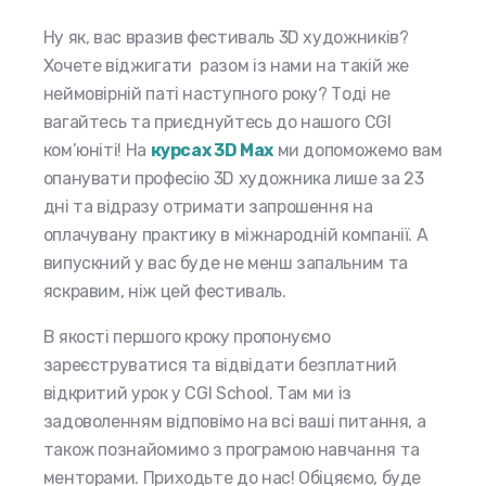
Ну як, вас вразив фестиваль 3D художників?
Хочете віджигати разом із нами на такій же
неймовірній паті наступного року? Тоді не
вагайтесь та приєднуйтесь до нашого CGI
ком’юніті! На
курсах 3D Max
ми допоможемо
вам
опанувати професію 3D художника лише за 23
дні та відразу отримати запрошення на
оплачувану практику в міжнародній компанії. А
випускний у вас буде не менш запальним та
яскравим, ніж цей фестиваль.
В якості першого кроку пропонуємо
зареєструватися та відвідати безплатний
відкритий урок у CGI School. Там ми із
задоволенням відповімо на всі ваші питання, а
також познайомимо з програмою навчання та
менторами. Приходьте до нас! Обіцяємо, буде