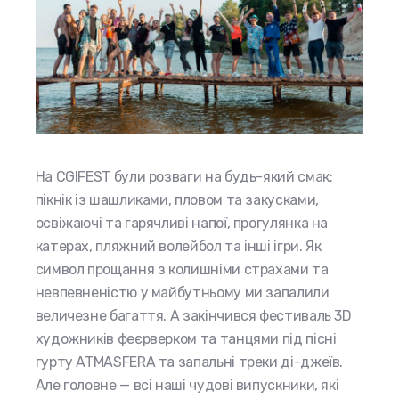
На CGIFEST були розваги на будь-який смак:
пікнік із шашликами, пловом та закусками,
освіжаючі та гарячливі напої, прогулянка на
катерах, пляжний волейбол та інші ігри. Як
символ прощання з колишніми страхами та
невпевненістю у майбутньому ми запалили
величезне багаття. А закінчився
фестиваль 3D
художників
феєрверком та танцями під пісні
гурту ATMASFERA та запальні треки ді-джеїв.
Але головне — всі наші чудові випускники, які