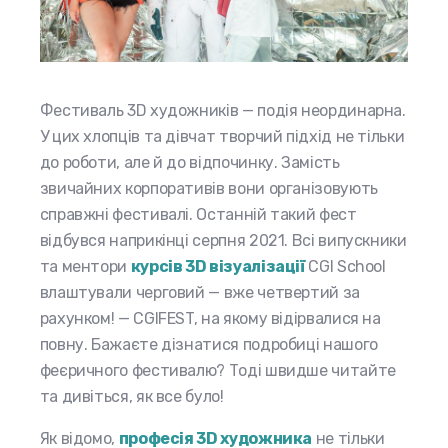
Фестиваль 3D художників — подія неординарна.
У цих хлопців та дівчат творчий підхід не тільки
до роботи, але й до відпочинку. Замість
звичайних корпоративів вони організовують
справжні фестивалі. Останній такий фест
відбувся наприкінці серпня 2021. Всі випускники
та ментори
курсів 3D візуалізації
CGI School
влаштували черговий — вже четвертий за
рахунком! — CGIFEST, на якому відірвалися на
повну. Бажаєте дізнатися подробиці нашого
феєричного фестивалю? Тоді швидше читайте
та дивіться, як все було!
Як відомо,
професія 3D художника
не тільки