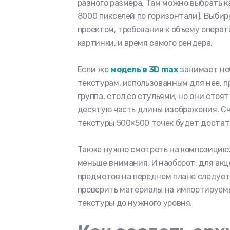
разного размера. Там можно выбрать ка
8000 пикселей по горизонтали). Выбир
проектом, требования к объему опера
картинки, и время самого рендера.
Если же
модель в 3D max
занимает неб
текстурам, использованным для нее, п
группа, стол со стульями, но они стоя
десятую часть длины изображения. Счи
текстуры 500×500 точек будет достат
Также нужно смотреть на композицию
меньше внимания. И наоборот: для ак
предметов на переднем плане следует
проверить материалы на импортируем
текстуры до нужного уровня.