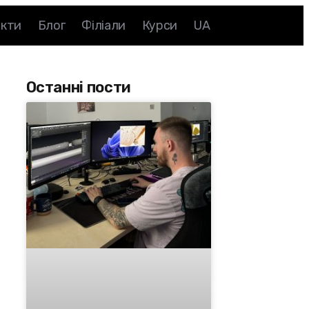
акти
Блог
Філіали
Курси
UA
Останні пости