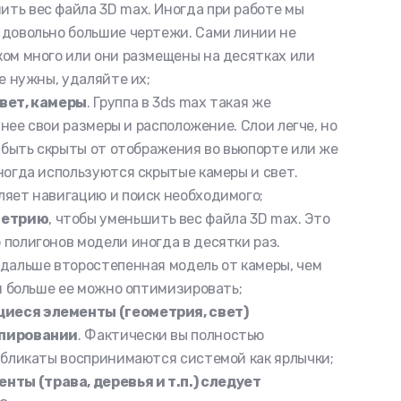
ить вес файла 3D max. Иногда при работе мы
 довольно большие чертежи. Сами линии не
ком много или они размещены на десятках или
е нужны, удаляйте их;
свет, камеры
. Группа в 3ds max такая же
У нее свои размеры и расположение. Слои легче, но
т быть скрыты от отображения во вьюпорте или же
ногда используются скрытые камеры и свет.
ляет навигацию и поиск необходимого;
метрию
, чтобы уменьшить вес файла 3D max. Это
полигонов модели иногда в десятки раз.
 дальше второстепенная модель от камеры, чем
ем больше ее можно оптимизировать;
иеся элементы (геометрия, свет)
опировании
. Фактически вы полностью
убликаты воспринимаются системой как ярлычки;
ы (трава, деревья и т.п.) следует