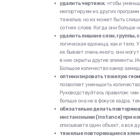
удалить чертежи
, чтобы уменьш
импортируем из других программ
тяжелые, но их может быть слиш
сотнях слоев. Когда они больше н
удалить лишние слои, группы, 
логическая единица, как и тело. 
их бывает очень много, они могу
в них скрыты другие элементы. И
Большое количество камер замед
оптимизировать тяжелую гео
позволяет уменьшить количество 
Руководствуйтесь правилом: чем
больше она не в фокусе кадра, т
обязательно делать повторяющ
инстансными (instance) при к
описываете один объект, а все д
тяжелые повторяющиеся элемент