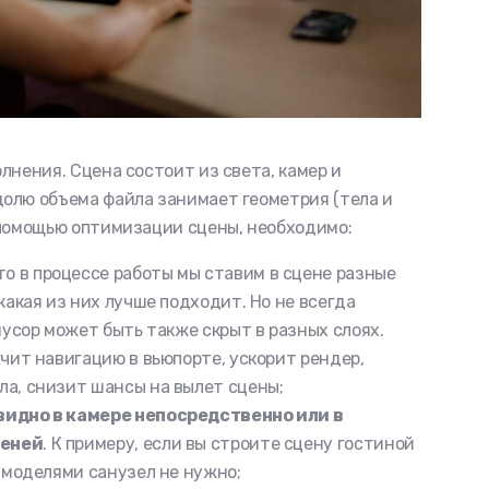
лнения. Сцена состоит из света, камер и
олю объема файла занимает геометрия (тела и
 помощью оптимизации сцены, необходимо:
сто в процессе работы мы ставим в сцене разные
какая из них лучше подходит. Но не всегда
мусор может быть также скрыт в разных слоях.
гчит навигацию в вьюпорте, ускорит рендер,
ла, снизит шансы на вылет сцены;
видно в камере непосредственно или в
теней
. К примеру, если вы строите сцену гостиной
ь моделями санузел не нужно;