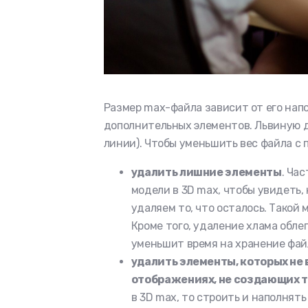
Размер max-файла зависит от его напо
дополнительных элементов. Львиную д
линии). Чтобы уменьшить вес файла с
удалить лишние элементы
. Ча
модели в 3D max, чтобы увидеть, 
удаляем то, что осталось. Такой 
Кроме того, удаление хлама обле
уменьшит время на хранение фай
удалить элементы, которых не 
отображениях, не создающих 
в 3D max, то строить и наполнят