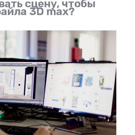
ать сцену, чтобы
файла 3D max?