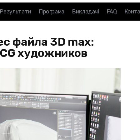
Результати
Програма
Викладачі
FAQ
Конт
ес файла 3D max:
 CG художников