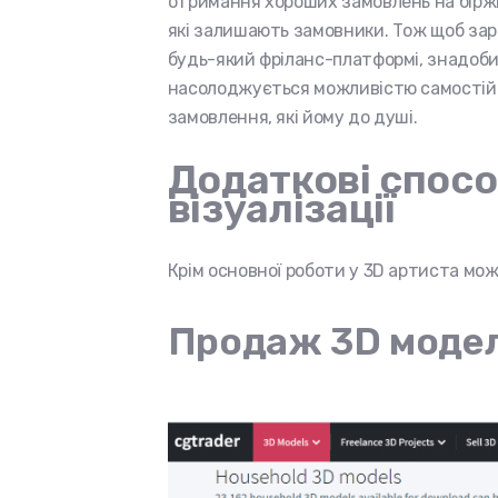
отримання хороших замовлень на біржі 
які залишають замовники. Тож щоб заро
будь-який фріланс-платформі, знадобит
насолоджується можливістю самостійно
замовлення, які йому до душі.
Додаткові спосо
візуалізації
Крім основної роботи у 3D артиста мож
Продаж 3D моделе