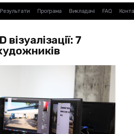
Результати
Програма
Викладачі
FAQ
Конт
 візуалізації: 7
 художників