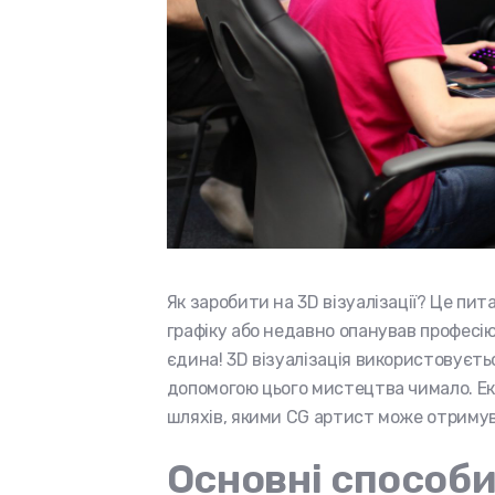
Як заробити на 3D візуалізації? Це пит
графіку або недавно опанував професію
єдина! 3D візуалізація використовуєтьс
допомогою цього мистецтва чимало. Е
шляхів, якими CG артист може отримува
Основні способи