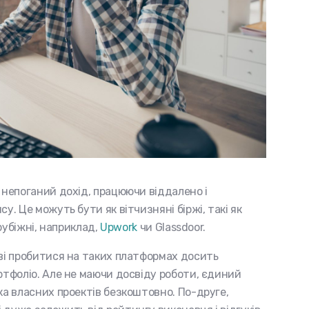
 непоганий дохід, працюючи віддалено і
у. Це можуть бути як вітчизняні біржі, такі як
арубіжні, наприклад,
Upwork
чи Glassdoor.
ові пробитися на таких платформах досить
ртфоліо. Але не маючи досвіду роботи, єдиний
ка власних проектів безкоштовно. По-друге,