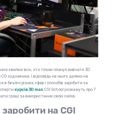
ання хвилює всіх, хто тільки планує вивчати 3D
 CG художника. І відповідь на нього далеко не
я в безлічі різних сфер і способів заробити за
ксперти
курсів 3D max
CGI School розкажуть про 7
ти гроші за використання своїх скілів.
 заробити на CGI