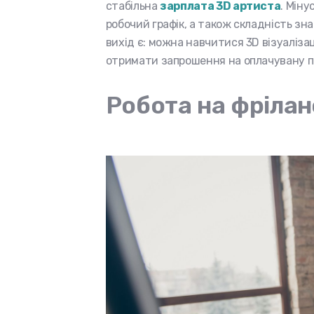
стабільна
зарплата 3D артиста
. Мін
робочий графік, а також складність зн
вихід є: можна навчитися 3D візуалізаці
отримати запрошення на оплачувану пр
Робота на фрілан