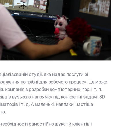
ціалізованій студії, яка надає послуги зі
ображення потрібні для робочого процесу. Це може
 компанія з розробки комп’ютерних ігор, і т. п.
івців вузького напрямку під конкретні задачі: 3D
маторів і т. д. А маленькі, навпаки, частіше
лю.
необхідності самостійно шукати клієнтів і