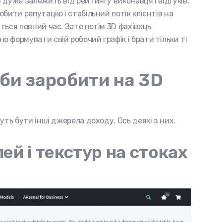
дуже залежить від рейтингу виконавця і відгуків,
бити репутацію і стабільний потік клієнтів на
ься певний час. Зате потім 3D фахівець
 формувати свій робочий графік і брати тільки ті
би заробити на 3D
уть бути інші джерела доходу. Ось деякі з них.
й і текстур на стоках