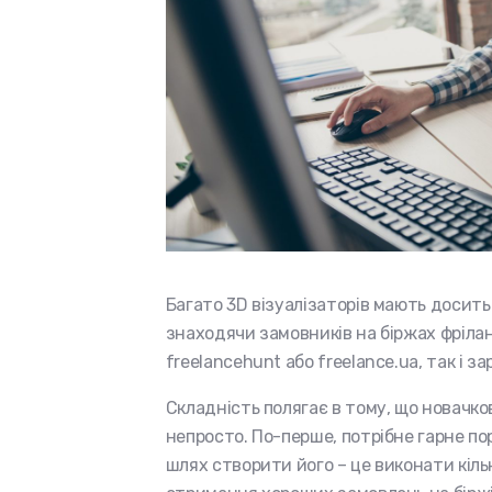
Багато 3D візуалізаторів мають досить
знаходячи замовників на біржах фріланс
freelancehunt або freelance.ua, так і з
Складність полягає в тому, що новачк
непросто. По-перше, потрібне гарне по
шлях створити його – це виконати кіль