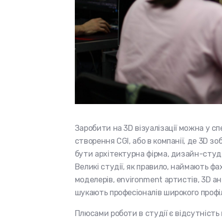
Заробити на 3D візуалізації можна у спе
створення CGI, або в компанії, де 3D з
бути архітектурна фірма, дизайн-студія,
Великі студії, як правило, наймають фах
моделерів, environment артистів, 3D ані
шукають професіоналів широкого профі
Плюсами роботи в студії є відсутність 