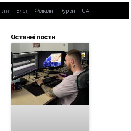
акти
Блог
Філіали
Курси
UA
Останні пости