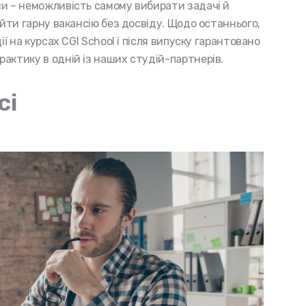
уси – неможливість самому вибирати задачі й
айти гарну вакансію без досвіду. Щодо останнього,
ї на курсах CGI School і після випуску гарантовано
актику в одній із наших студій-партнерів.
сі