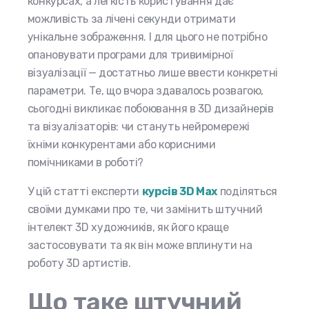
конкурсах, а легкість користування дає
можливість за лічені секунди отримати
унікальне зображення. І для цього не потрібно
опановувати програми для тривимірної
візуалізації — достатньо лише ввести конкретні
параметри. Те, що вчора здавалось розвагою,
сьогодні викликає побоювання в 3D дизайнерів
та візуалізаторів: чи стануть нейромережі
їхніми конкурентами або корисними
помічниками в роботі?
У цій статті експерти
курсів 3D Max
поділяться
своїми думками про те, чи замінить штучний
інтелект 3D художників, як його краще
застосовувати та як він може вплинути на
роботу 3D артистів.
Що таке штучний