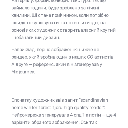
матеріалу: форми, кольори, текстури. Те, що
займало години, буде зроблено за лічені
хвилини. ШІ стане помічником, коли потрібно
швидко візуалізувати та потестити ідеї, на
основі яких художник створить власний крутий
і небанальний дизайн.
Наприклад, перше зображення нижче це
рендер, який зробив один з наших CG артистів.
А друге — референс, який він згенерував у
Midjourney.
Спочатку художник ввів запит “scandinavian
home winter forest fjord high quality render”.
Нейромережа згенерувала 4 опції, а потім — ще 4
варіанти обраного зображення. Ось так