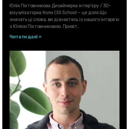
Юлія Піхтовникова Дизайнерка iнтер’єру / 3D-
візуалізаторка Коли CGI School — це доля Що
значать ці слова, ви дізнаєтесь із нашого інтерв’ю
з Юлією Піхтовниковою. Привіт,
Читати далі »