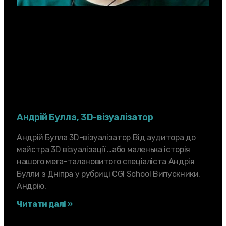
Андрій Булла, 3D-візуалізатор
Андрій Булла 3D-вiзуалiзатор Від аудитора до
майстра 3D візуалізації …або маленька історія
нашого мега-талановитого спеціаліста Андрія
Булли з Дніпра у рубриці CGI School Випускники.
Андрію,
Читати далі »