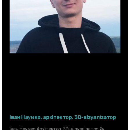
Iван Наумко, архiтектор, 3D-вiзуалізатор
Iван Наумко Архiтектор, 3D-вiзуалізатор Як