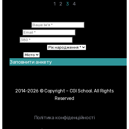
1
2
3
4
×
Ваше Ім'я
Email
380
Рік народження
Місто
Заповнити анкету
Дякуємо за реєстрацію! Залишився ще один крок.
You should enable JavaScript to use this form.
2014-2026 © Copyright – CGI School. All Rights
Reserved
Політика конфіденційності