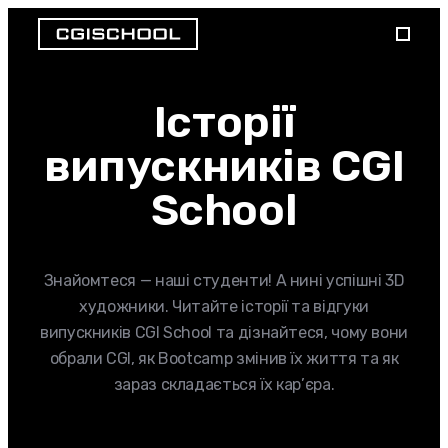
Історії
випускників CGI
School
Знайомтеся — наші студенти! А нині успішні 3D
художники. Читайте історії та відгуки
випускників CGI School та дізнайтеся, чому вони
обрали CGI, як Bootcamp змінив їх життя та як
зараз складається їх кар’єра.