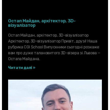
Остап Майдан, архiтектор, 3D-
вiзуалiзатор
Остап Майдан, архiтектор, 3D-вiзуалiзатор
Архiтектор, 3D-вiзуалiзатор Привіт, друзі! Наша
рубрика CGI School Випускники сьогодні розкаже
вам про дуже талановитого 3D-візера зі Львова —
Остапа Майдана.
Читати далі »