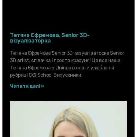
Тетяна Єфремова, Senior 3D-
вiзуалiзаторка
Тетяна Єфремова Senior 3D-вiзуалiзаторка Senior
3D artist, співачка і просто красуня! Це все наша
Тетяна Єфремова з Дніпра в нашій улюбленій
рубриці CGI School Випускники.
Читати далі »