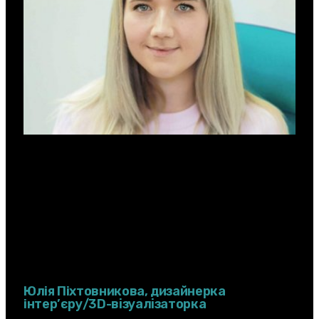
Юлiя Пiхтовникова, дизайнерка
iнтер’єру/3D-візуалізаторка